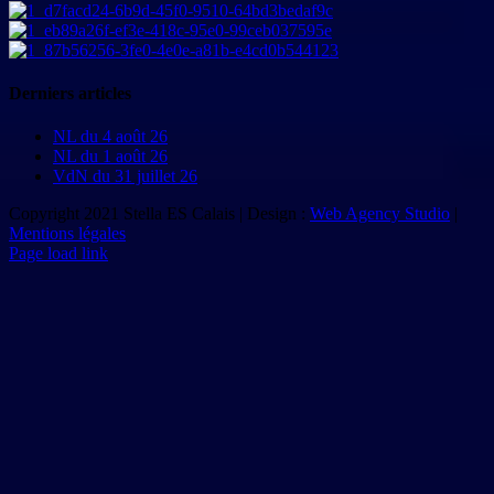
Derniers articles
NL du 4 août 26
NL du 1 août 26
VdN du 31 juillet 26
Copyright 2021 Stella ES Calais | Design :
Web Agency Studio
|
Mentions légales
Page load link
Aller
en
haut