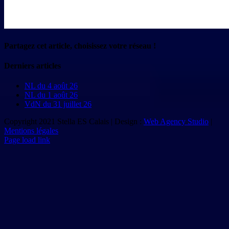
Partagez cet article, choisissez votre réseau !
Facebook
X
Reddit
LinkedIn
Tumblr
Pinterest
Vk
Email
Derniers articles
NL du 4 août 26
NL du 1 août 26
VdN du 31 juillet 26
Copyright 2021 Stella ES Calais | Design :
Web Agency Studio
|
Mentions légales
Page load link
Aller
en
haut