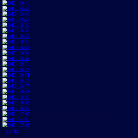
1
2
3
►