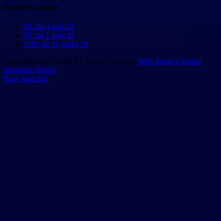
Derniers articles
NL du 4 août 26
NL du 1 août 26
VdN du 31 juillet 26
Copyright 2021 Stella ES Calais | Design :
Web Agency Studio
|
Mentions légales
Page load link
Aller
en
haut