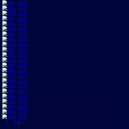
1
2
...
4
►