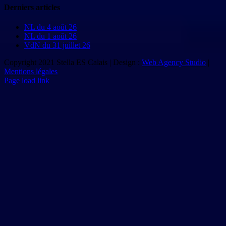
Derniers articles
NL du 4 août 26
NL du 1 août 26
VdN du 31 juillet 26
Copyright 2021 Stella ES Calais | Design :
Web Agency Studio
|
Mentions légales
Page load link
Aller
en
haut