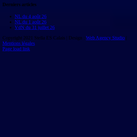
Derniers articles
NL du 4 août 26
NL du 1 août 26
VdN du 31 juillet 26
Copyright 2021 Stella ES Calais | Design :
Web Agency Studio
|
Mentions légales
Page load link
Aller
en
haut