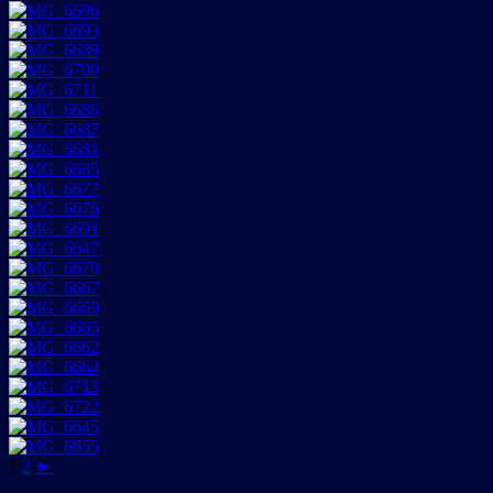
1
2
►