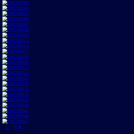
1
2
...
4
►