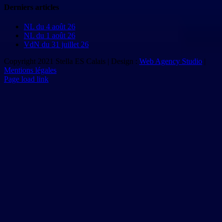
Derniers articles
NL du 4 août 26
NL du 1 août 26
VdN du 31 juillet 26
Copyright 2021 Stella ES Calais | Design :
Web Agency Studio
|
Mentions légales
Page load link
Aller
en
haut