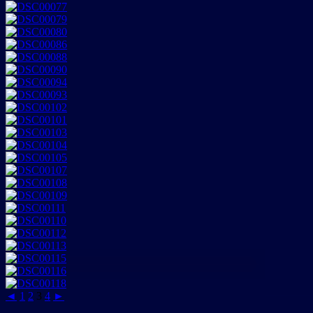
◄
1
2
3
4
►