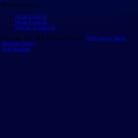
Derniers articles
NL du 4 août 26
NL du 1 août 26
VdN du 31 juillet 26
Copyright 2021 Stella ES Calais | Design :
Web Agency Studio
|
Mentions légales
Page load link
Aller
en
haut