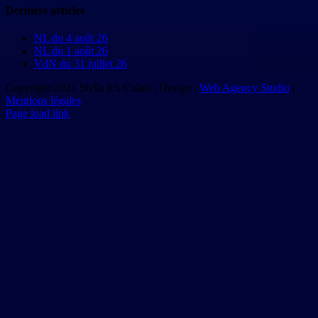
Derniers articles
NL du 4 août 26
NL du 1 août 26
VdN du 31 juillet 26
Copyright 2021 Stella ES Calais | Design :
Web Agency Studio
|
Mentions légales
Page load link
Aller
en
haut