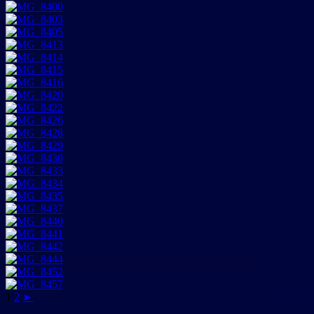
1
2
►