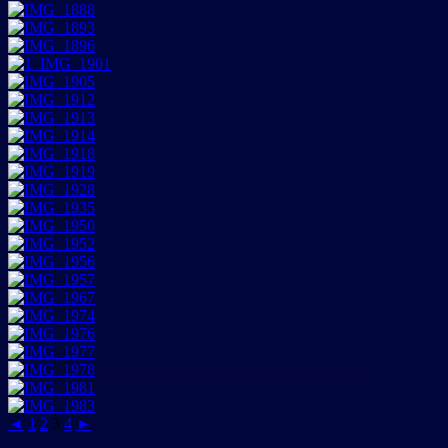
◄
1
2
3
4
►