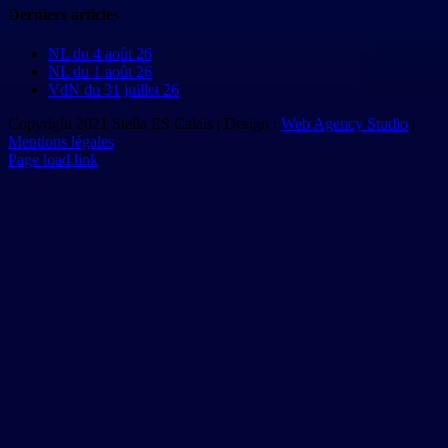
Derniers articles
NL du 4 août 26
NL du 1 août 26
VdN du 31 juillet 26
Copyright 2021 Stella ES Calais | Design :
Web Agency Studio
|
Mentions légales
Page load link
Aller
en
haut