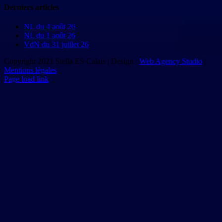
Derniers articles
NL du 4 août 26
NL du 1 août 26
VdN du 31 juillet 26
Copyright 2021 Stella ES Calais | Design :
Web Agency Studio
|
Mentions légales
Page load link
Aller
en
haut