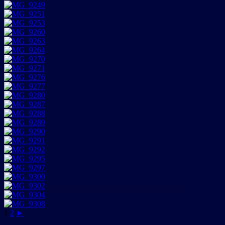
1
2
►