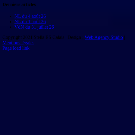
Derniers articles
NL du 4 août 26
NL du 1 août 26
VdN du 31 juillet 26
Copyright 2021 Stella ES Calais | Design :
Web Agency Studio
|
Mentions légales
Page load link
Aller
en
haut