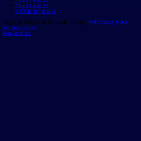
NL du 1 août 26
VdN du 31 juillet 26
Copyright 2021 Stella ES Calais | Design :
Web Agency Studio
|
Mentions légales
Page load link
Aller
en
haut