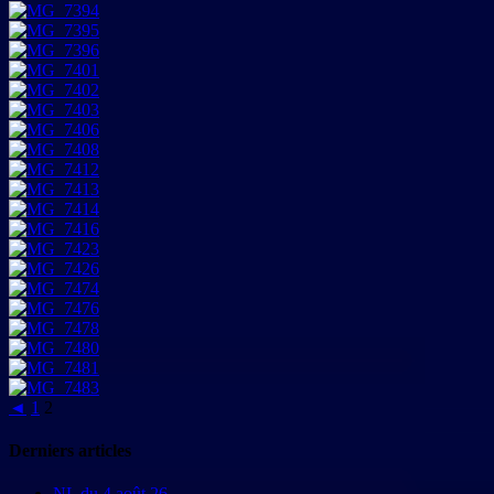
◄
1
2
Derniers articles
NL du 4 août 26