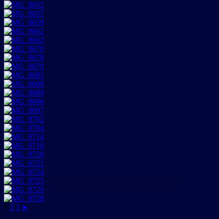
1
2
3
►