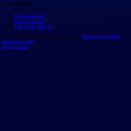
Derniers articles
NL du 4 août 26
NL du 1 août 26
VdN du 31 juillet 26
Copyright 2021 Stella ES Calais | Design :
Web Agency Studio
|
Mentions légales
Page load link
Aller
en
haut