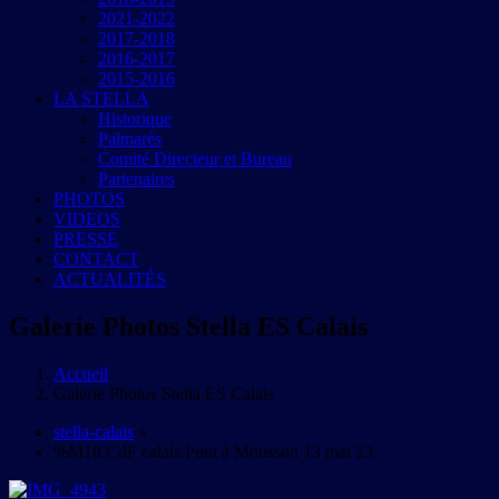
2021-2022
2017-2018
2016-2017
2015-2016
LA STELLA
Historique
Palmarès
Comité Directeur et Bureau
Partenaires
PHOTOS
VIDEOS
PRESSE
CONTACT
ACTUALITÉS
Galerie Photos Stella ES Calais
Accueil
Galerie Photos Stella ES Calais
stella-calais
»
%M18 CdF calais Pont à Mousson 13 mai 23