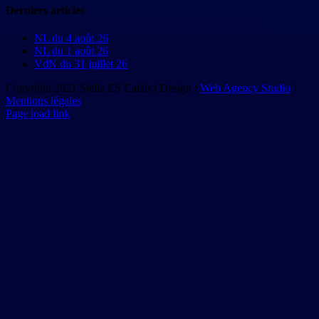
Derniers articles
NL du 4 août 26
NL du 1 août 26
VdN du 31 juillet 26
Copyright 2021 Stella ES Calais | Design :
Web Agency Studio
|
Mentions légales
Page load link
Aller
en
haut