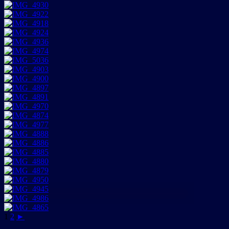
1
2
►