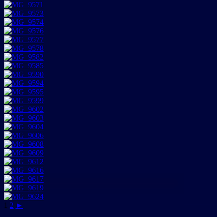
1
2
►