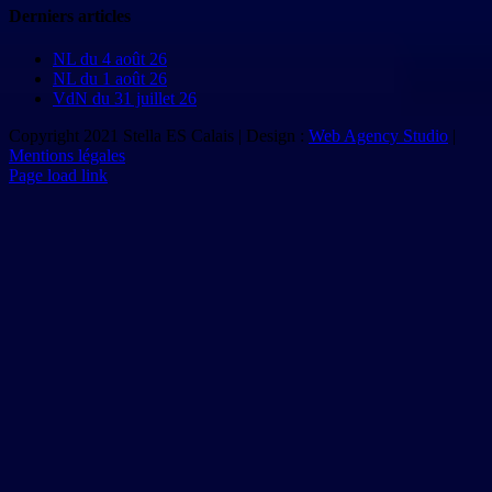
Derniers articles
NL du 4 août 26
NL du 1 août 26
VdN du 31 juillet 26
Copyright 2021 Stella ES Calais | Design :
Web Agency Studio
|
Mentions légales
Page load link
Aller
en
haut