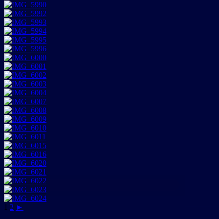
1
2
►