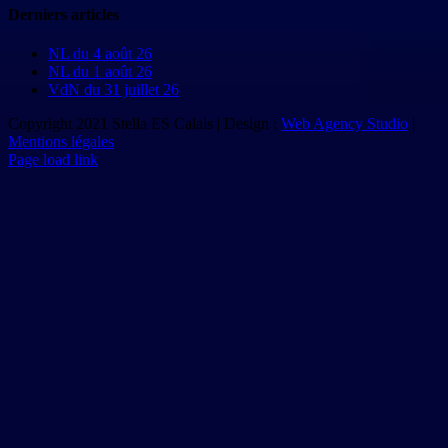
Derniers articles
NL du 4 août 26
NL du 1 août 26
VdN du 31 juillet 26
Copyright 2021 Stella ES Calais | Design :
Web Agency Studio
|
Mentions légales
Page load link
Aller
en
haut