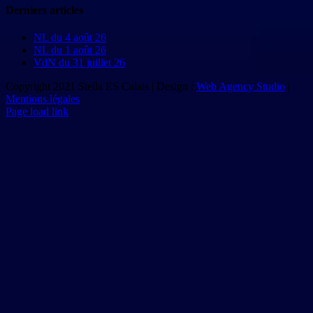
Derniers articles
NL du 4 août 26
NL du 1 août 26
VdN du 31 juillet 26
Copyright 2021 Stella ES Calais | Design :
Web Agency Studio
|
Mentions légales
Page load link
Aller
en
haut