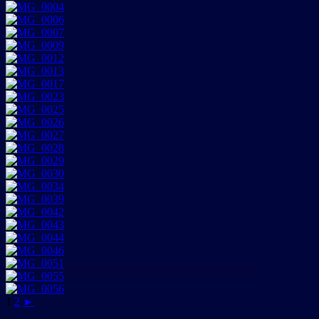
1
2
►