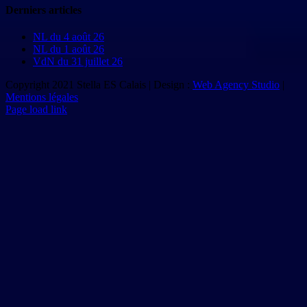
Derniers articles
NL du 4 août 26
NL du 1 août 26
VdN du 31 juillet 26
Copyright 2021 Stella ES Calais | Design :
Web Agency Studio
|
Mentions légales
Page load link
Aller
en
haut