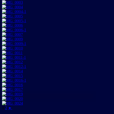
1
2
►