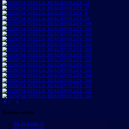
◄
1
...
4
5
Derniers articles
NL du 4 août 26
NL du 1 août 26