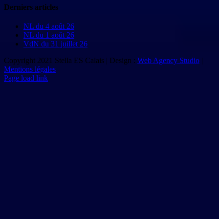
Derniers articles
NL du 4 août 26
NL du 1 août 26
VdN du 31 juillet 26
Copyright 2021 Stella ES Calais | Design :
Web Agency Studio
|
Mentions légales
Page load link
Aller
en
haut