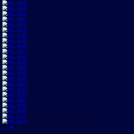
1
2
►