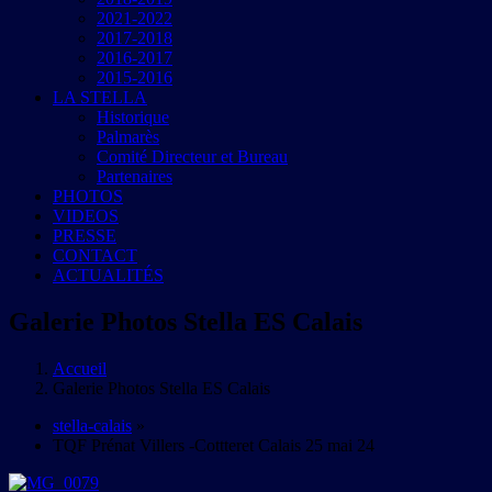
2021-2022
2017-2018
2016-2017
2015-2016
LA STELLA
Historique
Palmarès
Comité Directeur et Bureau
Partenaires
PHOTOS
VIDEOS
PRESSE
CONTACT
ACTUALITÉS
Galerie Photos Stella ES Calais
Accueil
Galerie Photos Stella ES Calais
stella-calais
»
TQF Prénat Villers -Cottteret Calais 25 mai 24