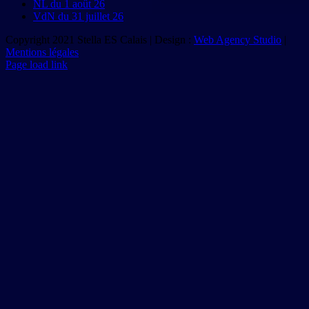
NL du 1 août 26
VdN du 31 juillet 26
Copyright 2021 Stella ES Calais | Design :
Web Agency Studio
|
Mentions légales
Page load link
Aller
en
haut