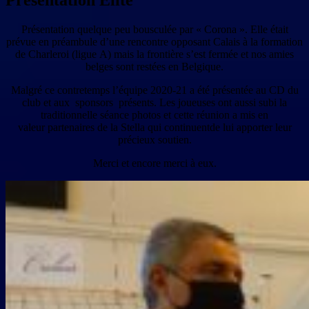
Présentation quelque peu bousculée par « Corona ». Elle était
prévue en préambule d’une rencontre opposant Calais à la formation
de Charleroi (ligue A) mais la frontière s’est fermée et nos amies
belges sont restées en Belgique.
Malgré ce contretemps l’équipe 2020-21 a été présentée au CD du
club et aux sponsors présents. Les joueuses ont aussi subi la
traditionnelle séance photos et cette réunion a mis en
valeur partenaires de la Stella qui continuentde lui apporter leur
précieux soutien.
Merci et encore merci à eux.