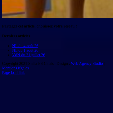
Partagez cet article, choisissez votre réseau !
Facebook
X
Reddit
LinkedIn
Tumblr
Pinterest
Vk
Email
Derniers articles
NL du 4 août 26
NL du 1 août 26
VdN du 31 juillet 26
Copyright 2021 Stella ES Calais | Design :
Web Agency Studio
|
Mentions légales
Page load link
Aller
en
haut